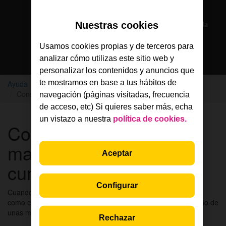
Solo en la App Jazztel
Nuestras cookies
Si eres cliente, nuestros agentes te atienden por chat en la
App Jazztel
Usamos cookies propias y de terceros para
analizar cómo utilizas este sitio web y
Descarga la App
personalizar los contenidos y anuncios que
te mostramos en base a tus hábitos de
Ayuda
Tramitaciones
Consecuencias de marcharte antes de cumplir el contrato
navegación (páginas visitadas, frecuencia
de acceso, etc) Si quieres saber más, echa
un vistazo a nuestra
política de cookies.
Consecuencias de
marcharte antes de
Aceptar
cumplir el contrato
Configurar
Cuando llegas a
Jazztel
, firmamos un acuerdo por el que tú
como cliente aceptas cumplir una serie de requisitos, a cambio de
unas mejores condiciones en tu tarifa o en tu móvil.
Rechazar