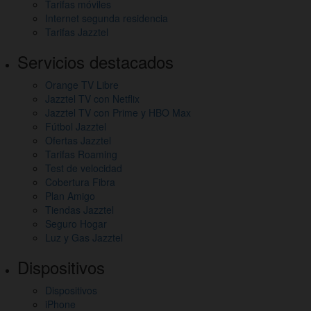
otros
Tarifas móviles
Internet segunda residencia
enlaces
Tarifas Jazztel
de
Servicios destacados
interés
Orange TV Libre
Jazztel TV con Netflix
Jazztel TV con Prime y HBO Max
Fútbol Jazztel
Ofertas Jazztel
Tarifas Roaming
Test de velocidad
Cobertura Fibra
Plan Amigo
Tiendas Jazztel
Seguro Hogar
Luz y Gas Jazztel
Dispositivos
Dispositivos
iPhone