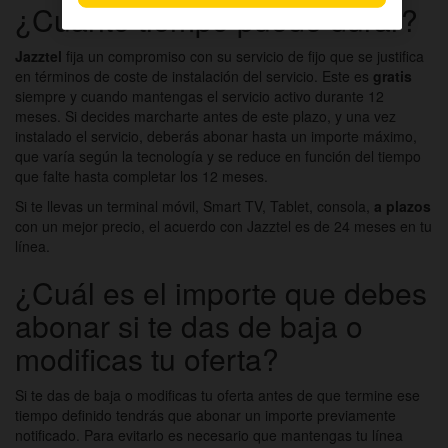
¿Cuánto tiempo puede durar?
Jazztel
fija un compromiso con su servicio de fijo que se justifica
en términos de coste de instalación del servicio. Este es
gratis
siempre y cuando mantengas el servicio activo durante 12
meses. Si decides marcharte antes de este plazo, y una vez
instalado el servicio, deberás abonar hasta un importe máximo,
que varía según la tecnología y se reduce en función del tiempo
que falte hasta completar los 12 meses.
Si te llevas un terminal móvil, Smart TV, Tablet, consola,
a plazos
con un mejor precio, el acuerdo con Jazztel es de 24 meses en tu
línea.
¿Cuál es el importe que debes
abonar si te das de baja o
modificas tu oferta?
Si te das de baja o modificas tu oferta antes de que termine ese
tiempo definido tendrás que abonar un importe previamente
notificado. Para evitarlo es necesario que mantengas tu línea