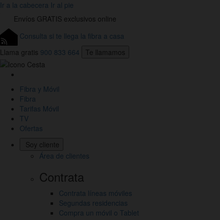
Ir a la cabecera
Ir al pie
Envíos
GRATIS
exclusivos online
Consulta si te llega la fibra a casa
Llama gratis
900 833 664
Te llamamos
Link
a
Fibra y Móvil
la
Fibra
Home
Tarifas Móvil
de
TV
Jazztel
Ofertas
Soy cliente
Área de clientes
Contrata
Contrata líneas móviles
Segundas residencias
Compra un móvil o Tablet