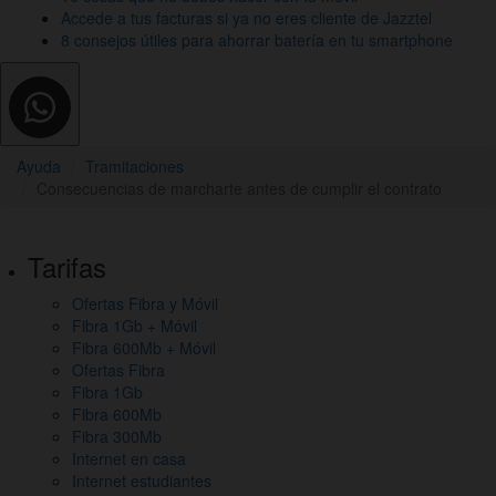
Accede a tus facturas si ya no eres cliente de Jazztel
8 consejos útiles para ahorrar batería en tu smartphone
Ayuda
Tramitaciones
Consecuencias de marcharte antes de cumplir el contrato
Pie
Tarifas
de
Ofertas Fibra y Móvil
página,
Fibra 1Gb + Móvil
mapa
Fibra 600Mb + Móvil
Ofertas Fibra
del
Fibra 1Gb
Fibra 600Mb
sitio
Fibra 300Mb
y
Internet en casa
Internet estudiantes