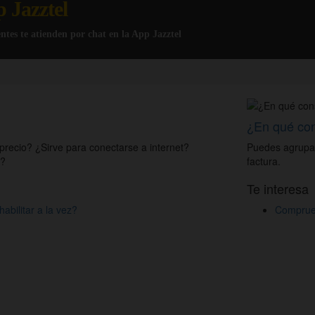
p Jazztel
gentes te atienden por chat en la App Jazztel
¿En qué cons
precio? ¿Sirve para conectarse a internet?
Puedes agrupar 
s?
factura.
Te interesa
abilitar a la vez?
Comprueb