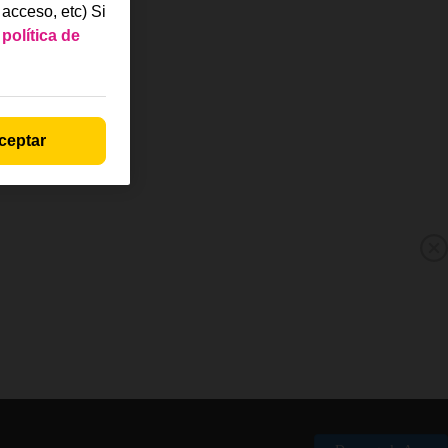
acceso, etc) Si
a
política de
ceptar
M
p