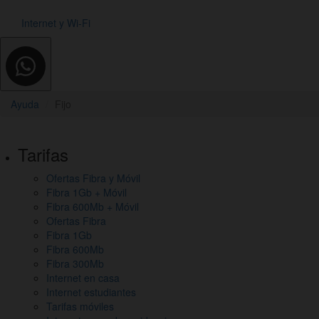
Internet y Wi-Fi
Ayuda
Fijo
Pie
Tarifas
de
Ofertas Fibra y Móvil
página,
Fibra 1Gb + Móvil
mapa
Fibra 600Mb + Móvil
Ofertas Fibra
del
Fibra 1Gb
Fibra 600Mb
sitio
Fibra 300Mb
y
Internet en casa
Internet estudiantes
otros
Tarifas móviles