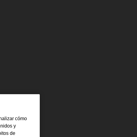
nalizar cómo
enidos y
itos de