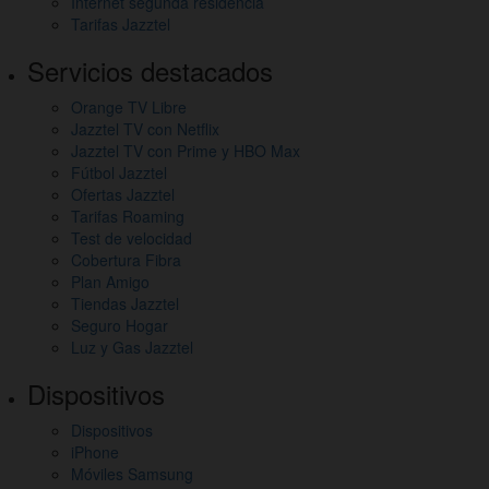
Internet segunda residencia
enlaces
Tarifas Jazztel
de
Servicios destacados
interés
Orange TV Libre
Jazztel TV con Netflix
Jazztel TV con Prime y HBO Max
Fútbol Jazztel
Ofertas Jazztel
Tarifas Roaming
Test de velocidad
Cobertura Fibra
Plan Amigo
Tiendas Jazztel
Seguro Hogar
Luz y Gas Jazztel
Dispositivos
Dispositivos
iPhone
Móviles Samsung