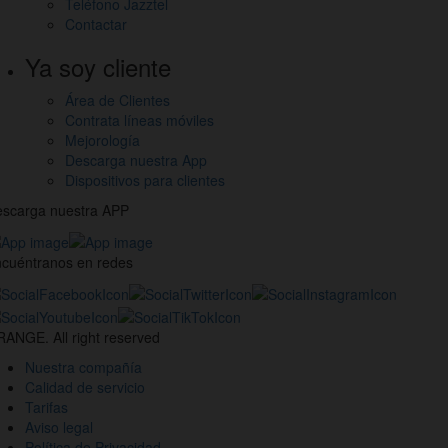
Teléfono Jazztel
Contactar
Ya soy cliente
Área de Clientes
Contrata líneas móviles
Mejorología
Descarga nuestra App
Dispositivos para clientes
scarga nuestra APP
cuéntranos en redes
estros
nales
ANGE. All right reserved
des
Nuestra compañía
ciales
Calidad de servicio
Tarifas
Aviso legal
Política de Privacidad