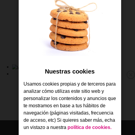
Contrata TV
Gestiona tus líneas
Descárgate la APP de Jazztel
Consulta tus facturas
Revisa tu consumo
Gestiona tus líneas
Sigue tus pedidos
Ayuda y soporte
Nuestras cookies
Link
a
Fibra y Móvil
M
Usamos cookies propias y de terceros para
la
Fibra
p
Home
analizar cómo utilizas este sitio web y
Móvil
de
TV
personalizar los contenidos y anuncios que
Jazztel
Ofertas
te mostramos en base a tus hábitos de
Consulta tu cobertura
navegación (páginas visitadas, frecuencia
de acceso, etc) Si quieres saber más, echa
un vistazo a nuestra
política de cookies.