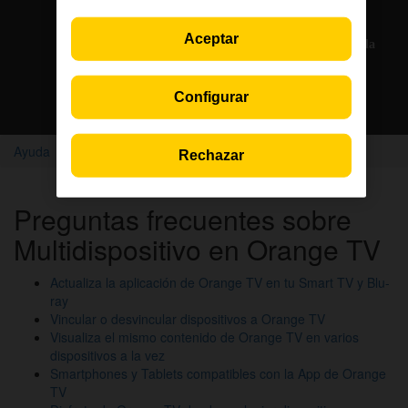
Solo en la App Jazztel
Aceptar
Si eres cliente, nuestros agentes te atienden por chat en la
App Jazztel
Configurar
Descarga la App
Ayuda
Orange TV
Multidispositivo en Orange TV
Rechazar
Preguntas frecuentes sobre
Multidispositivo en Orange TV
Actualiza la aplicación de Orange TV en tu Smart TV y Blu-
ray
Vincular o desvincular dispositivos a Orange TV
Visualiza el mismo contenido de Orange TV en varios
dispositivos a la vez
Smartphones y Tablets compatibles con la App de Orange
TV