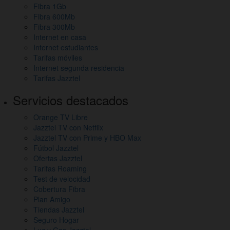
del
Fibra 1Gb
Fibra 600Mb
sitio
Fibra 300Mb
y
Internet en casa
Internet estudiantes
otros
Tarifas móviles
Internet segunda residencia
enlaces
Tarifas Jazztel
de
Servicios destacados
interés
Orange TV Libre
Jazztel TV con Netflix
Jazztel TV con Prime y HBO Max
Fútbol Jazztel
Ofertas Jazztel
Tarifas Roaming
Test de velocidad
Cobertura Fibra
Plan Amigo
Tiendas Jazztel
Seguro Hogar
Luz y Gas Jazztel