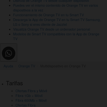
Disfruta de Orange TV desde cualquier dispositivo
Puedes ver el mismo contenido de Orange TV en varios
dispositivos a la vez
Funcionamiento de Orange TV en tu Smart TV
Descarga la App de Orange TV en tu Smart TV Samsung,
LG o Sony si eres cliente de Jazztel
Visualiza Orange TV desde un ordenador personal
Modelos de Smart TV compatibles con la App de Orange
TV
Ayuda
Orange TV
Multidispositivo en Orange TV
Pie
Tarifas
de
Ofertas Fibra y Móvil
página,
Fibra 1Gb + Móvil
mapa
Fibra 600Mb + Móvil
Ofertas Fibra