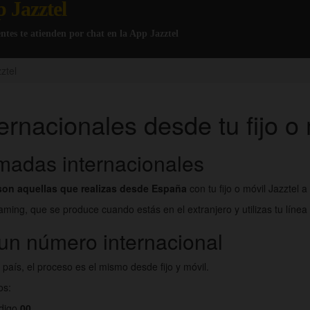
p Jazztel
gentes te atienden por chat en la App Jazztel
ztel
rnacionales desde tu fijo o 
amadas internacionales
son aquellas que realizas desde España
con tu fijo o móvil Jazztel 
ming, que se produce cuando estás en el extranjero y utilizas tu línea
un número internacional
país, el proceso es el mismo desde fijo y móvil.
os:
ódigo
00