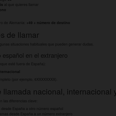
ís
al que quieres llamar
fono
ero de Alemania:
+49 + número de destino
s de llamar
lgunas situaciones habituales que pueden generar dudas.
español en el extranjero
unque esté fuera de España):
nternacional
mpleto (por ejemplo, 6XXXXXXXX).
e llamada nacional, internacional
n las diferencias clave:
s desde España a otro número español
llamas desde España a un número extranjero