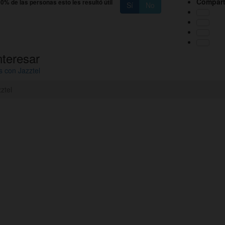
Compart
0% de las personas esto les resultó útil
Sí
No
nteresar
s con Jazztel
ztel