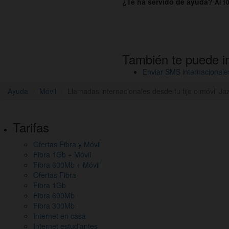
¿Te ha servido de ayuda?
Al 10
También te puede i
Enviar SMS internacionale
Ayuda
Móvil
Llamadas internacionales desde tu fijo o móvil Jaz
Pie
Tarifas
de
Ofertas Fibra y Móvil
página,
Fibra 1Gb + Móvil
mapa
Fibra 600Mb + Móvil
Ofertas Fibra
del
Fibra 1Gb
Fibra 600Mb
sitio
Fibra 300Mb
y
Internet en casa
Internet estudiantes