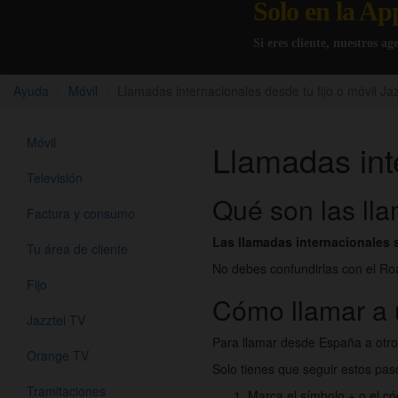
Solo en la Ap
Si eres cliente, nuestros a
Ayuda
Móvil
Llamadas internacionales desde tu fijo o móvil Jaz
Móvil
Llamadas inte
Televisión
Qué son las ll
Factura y consumo
Las llamadas internacionales 
Tu área de cliente
No debes confundirlas con el Roa
Fijo
Cómo llamar a 
Jazztel TV
Para llamar desde España a otro 
Orange TV
Solo tienes que seguir estos pas
Tramitaciones
Marca el símbolo + o el c