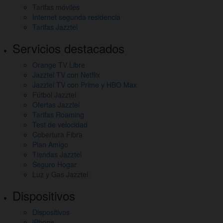
otros
Tarifas móviles
Internet segunda residencia
enlaces
Tarifas Jazztel
de
Servicios destacados
interés
Orange TV Libre
Jazztel TV con Netflix
Jazztel TV con Prime y HBO Max
Fútbol Jazztel
Ofertas Jazztel
Tarifas Roaming
Test de velocidad
Cobertura Fibra
Plan Amigo
Tiendas Jazztel
Seguro Hogar
Luz y Gas Jazztel
Dispositivos
Dispositivos
iPhone