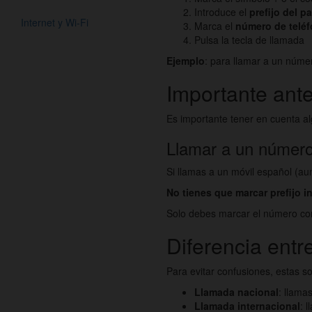
Introduce el
prefijo del pa
Internet y Wi-Fi
Marca el
número de telé
Pulsa la tecla de llamada
Ejemplo
: para llamar a un núm
Importante ante
Es importante tener en cuenta a
Llamar a un número 
Si llamas a un móvil español (a
No tienes que marcar prefijo i
Solo debes marcar el número co
Diferencia entr
Para evitar confusiones, estas so
Llamada nacional
: llama
Llamada internacional
: 