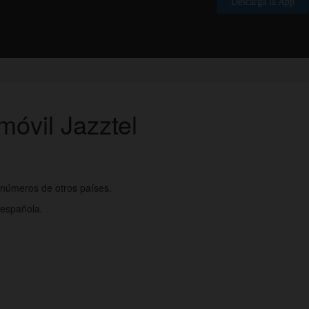
Descarga la App
móvil Jazztel
a números de otros países.
 española.