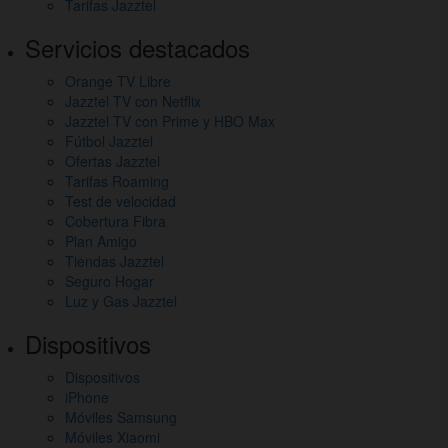
Tarifas Jazztel
de
Servicios destacados
interés
Orange TV Libre
Jazztel TV con Netflix
Jazztel TV con Prime y HBO Max
Fútbol Jazztel
Ofertas Jazztel
Tarifas Roaming
Test de velocidad
Cobertura Fibra
Plan Amigo
Tiendas Jazztel
Seguro Hogar
Luz y Gas Jazztel
Dispositivos
Dispositivos
iPhone
Móviles Samsung
Móviles Xiaomi