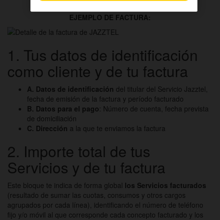
EJEMPLO DE FACTURA:
1
. Tus datos de identificación
como cliente y de tu factura
A. Datos de identificación
del titular del Servicio Jazztel,
fecha de emisión de la factura y período facturado
B. Datos para el pago
: Número de cuenta, fecha prevista
de domiciliación
C. Dirección
a la que te enviamos la factura
2
. Importe total de tus
Servicios y de tu factura
Este bloque te indica de forma global
los Servicios facturados
(resultado de sumar las cuotas, consumos y otros cargos
agrupados por cada línea), identificando el número de teléfono
fijo y/o móvil al que corresponde cada concepto facturado y los