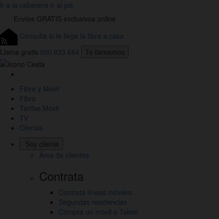
Ir a la cabecera
Ir al pie
Envíos
GRATIS
exclusivos online
Consulta si te llega la fibra a casa
Llama gratis
900 833 664
Te llamamos
Link
a
Fibra y Móvil
la
Fibra
Home
Tarifas Móvil
de
TV
Jazztel
Ofertas
Soy cliente
Área de clientes
Contrata
Contrata líneas móviles
Segundas residencias
Compra un móvil o Tablet