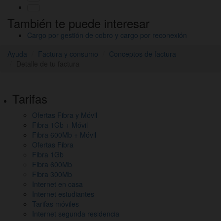
También te puede interesar
Cargo por gestión de cobro y cargo por reconexión
Ayuda
Factura y consumo
Conceptos de factura
Detalle de tu factura
Pie
Tarifas
de
Ofertas Fibra y Móvil
página,
Fibra 1Gb + Móvil
mapa
Fibra 600Mb + Móvil
Ofertas Fibra
del
Fibra 1Gb
Fibra 600Mb
sitio
Fibra 300Mb
y
Internet en casa
Internet estudiantes
otros
Tarifas móviles
Internet segunda residencia
enlaces