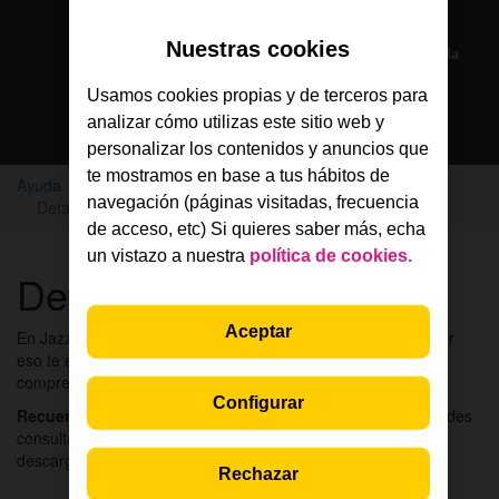
Solo en la App Jazztel
Nuestras cookies
Si eres cliente, nuestros agentes te atienden por chat en la
App Jazztel
Usamos cookies propias y de terceros para
analizar cómo utilizas este sitio web y
Descarga la App
personalizar los contenidos y anuncios que
te mostramos en base a tus hábitos de
Ayuda
Factura y consumo
Conceptos de factura
navegación (páginas visitadas, frecuencia
Detalle de tu factura
de acceso, etc) Si quieres saber más, echa
un vistazo a nuestra
política de cookies.
Detalle de tu factura
Aceptar
En Jazztel trabajamos para hacerte las cosas más fáciles. Por
eso te explicamos detalladamente tu factura para ayudarte a
comprenderla de una forma rápida y sencilla.
Configurar
Recuerda:
En el área de clientes de Jazztel (Mi Cuenta) puedes
consultar online todas tus facturas y también las puedes
descargar en formato PDF:
Rechazar
Consulta tu factura Jazztel