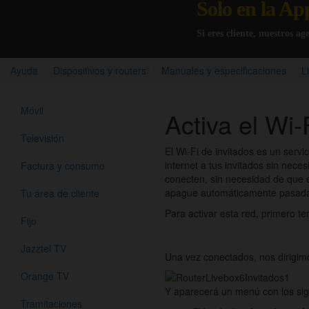
Solo en la Ap
Si eres cliente, nuestros a
Ayuda
Dispositivos y routers
Manuales y especificaciones
L
Móvil
Activa el Wi-
Televisión
El Wi-Fi de invitados es un servi
internet a tus invitados sin neces
Factura y consumo
conecten, sin necesidad de que e
apague automáticamente pasadas
Tu área de cliente
Para activar esta red, primero t
Fijo
Jazztel TV
Una vez conectados, nos dirigimo
Orange TV
Y aparecerá un menú con los sig
Tramitaciones