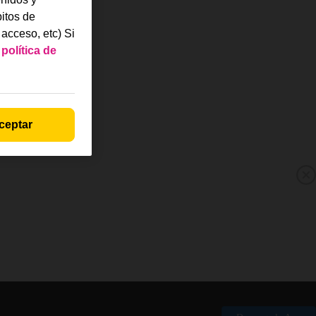
itos de
acceso, etc) Si
a
política de
ceptar
M
p