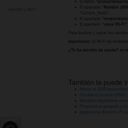
El botón
“activar/desacti
El apartado
“Nombre (SS
Internet y Wi-Fi
"Cumple_fiesta".
El apartado
“temporizad
El apartado
“clave Wi-Fi”
Para finalizar y salvar los camb
Importante:
El Wi-Fi de invitad
¿Te ha servido de ayuda?
Al 10
También te puede i
Activa un SSID secundario 
Cambia el nombre (SSID) y 
Visualiza dispositivos con
Programa el apagado y enc
Asigna una dirección IP es