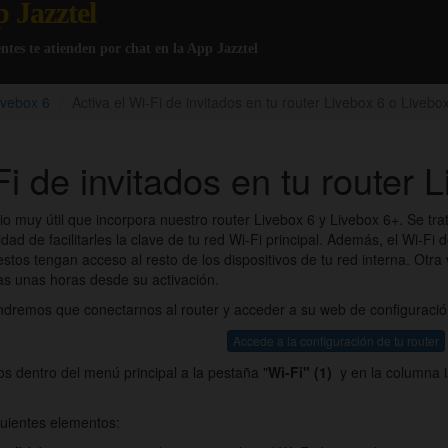
p Jazztel
gentes te atienden por chat en la App Jazztel
ivebox 6
Activa el Wi-Fi de invitados en tu router Livebox 6 o Livebo
Fi de invitados en tu router 
cio muy útil que incorpora nuestro router Livebox 6 y Livebox 6+. Se tr
idad de facilitarles la clave de tu red Wi-Fi principal. Además, el Wi-Fi 
stos tengan acceso al resto de los dispositivos de tu red interna. Otr
 unas horas desde su activación.
endremos que conectarnos al router y acceder a su web de configuració
Accede a la configuración de tu router
s dentro del menú principal a la pestaña "
Wi-Fi"
(1)
y en la columna i
uientes elementos: