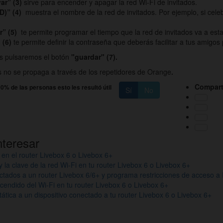
var”
(3)
sirve para encender y apagar la red Wi-Fi de invitados.
ID)”
(4)
muestra el nombre de la red de invitados. Por ejemplo, si cele
or”
(5)
te permite programar el tiempo que la red de invitados va a est
(6)
te permite definir la contraseña que deberás facilitar a tus amigos
ios pulsaremos el botón
"guardar"
(7).
os no se propaga a través de los repetidores de Orange
.
Compart
0% de las personas esto les resultó útil
Sí
No
nteresar
en el router Livebox 6 o Livebox 6+
la clave de la red Wi-Fi en tu router Livebox 6 o Livebox 6+
ectados a un router Livebox 6/6+ y programa restricciones de acceso a 
endido del Wi-Fi en tu router Livebox 6 o Livebox 6+
tática a un dispositivo conectado a tu router Livebox 6 o Livebox 6+