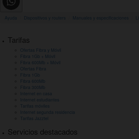
Ayuda
Dispositivos y routers
Manuales y especificaciones
L
Pie
Tarifas
de
Ofertas Fibra y Móvil
página,
Fibra 1Gb + Móvil
mapa
Fibra 600Mb + Móvil
Ofertas Fibra
del
Fibra 1Gb
Fibra 600Mb
sitio
Fibra 300Mb
y
Internet en casa
Internet estudiantes
otros
Tarifas móviles
Internet segunda residencia
enlaces
Tarifas Jazztel
de
Servicios destacados
interés