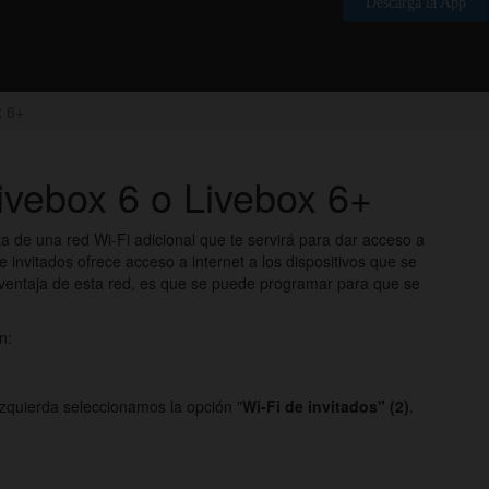
Descarga la App
x 6+
Livebox 6 o Livebox 6+
ata de una red Wi-Fi adicional que te servirá para dar acceso a
de invitados ofrece acceso a internet a los dispositivos que se
a ventaja de esta red, es que se puede programar para que se
n:
zquierda seleccionamos la opción "
Wi-Fi de invitados"
(2)
.