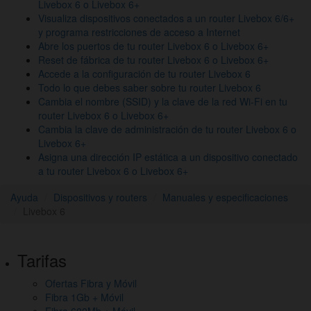
Livebox 6 o Livebox 6+
Visualiza dispositivos conectados a un router Livebox 6/6+
y programa restricciones de acceso a Internet
Abre los puertos de tu router Livebox 6 o Livebox 6+
Reset de fábrica de tu router Livebox 6 o Livebox 6+
Accede a la configuración de tu router Livebox 6
Todo lo que debes saber sobre tu router Livebox 6
Cambia el nombre (SSID) y la clave de la red Wi-Fi en tu
router Livebox 6 o Livebox 6+
Cambia la clave de administración de tu router Livebox 6 o
Livebox 6+
Asigna una dirección IP estática a un dispositivo conectado
a tu router Livebox 6 o Livebox 6+
Ayuda
Dispositivos y routers
Manuales y especificaciones
Livebox 6
Pie
Tarifas
de
Ofertas Fibra y Móvil
página,
Fibra 1Gb + Móvil
Fibra 600Mb + Móvil