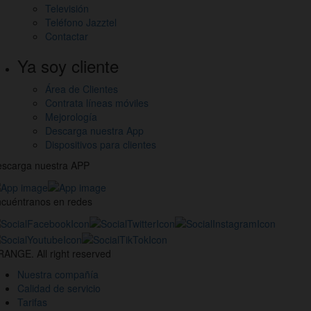
Televisión
Teléfono Jazztel
Contactar
Ya soy cliente
Área de Clientes
Contrata líneas móviles
Mejorología
Descarga nuestra App
Dispositivos para clientes
scarga nuestra APP
cuéntranos en redes
estros
nales
ANGE. All right reserved
des
Nuestra compañía
ciales
Calidad de servicio
Tarifas