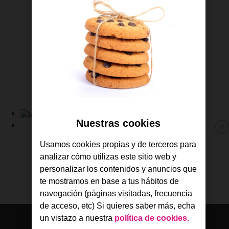
Contrata TV
Gestiona tus líneas
Descárgate la APP de Jazztel
Consulta tus facturas
Revisa tu consumo
Gestiona tus líneas
Sigue tus pedidos
Ayuda y soporte
Nuestras cookies
Link
a
Fibra y Móvil
M
la
Fibra
Usamos cookies propias y de terceros para
p
Home
Móvil
analizar cómo utilizas este sitio web y
de
TV
personalizar los contenidos y anuncios que
Jazztel
Ofertas
te mostramos en base a tus hábitos de
Consulta tu cobertura
navegación (páginas visitadas, frecuencia
de acceso, etc) Si quieres saber más, echa
un vistazo a nuestra
política de cookies.