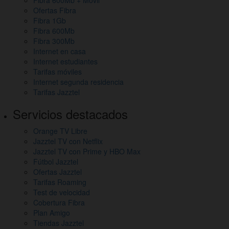
mapa
Ofertas Fibra
del
Fibra 1Gb
Fibra 600Mb
sitio
Fibra 300Mb
y
Internet en casa
Internet estudiantes
otros
Tarifas móviles
Internet segunda residencia
enlaces
Tarifas Jazztel
de
Servicios destacados
interés
Orange TV Libre
Jazztel TV con Netflix
Jazztel TV con Prime y HBO Max
Fútbol Jazztel
Ofertas Jazztel
Tarifas Roaming
Test de velocidad
Cobertura Fibra
Plan Amigo
Tiendas Jazztel