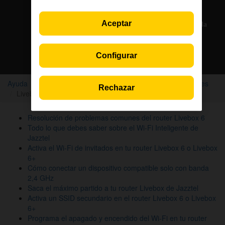
Solo en la App Jazztel
Aceptar
Si eres cliente, nuestros agentes te atienden por chat en la
App Jazztel
Configurar
Descarga la App
Ayuda
Dispositivos y routers
Manuales y especificaciones
Rechazar
Livebox 6
Resolución de problemas comunes del router Livebox 6
Todo lo que debes saber sobre el Wi-Fi Inteligente de
Jazztel
Activa el Wi-Fi de invitados en tu router Livebox 6 o Livebox
6+
Cómo conectar un dispositivo compatible solo con banda
2,4 GHz
Saca el máximo partido a tu router Livebox de Jazztel
Activa un SSID secundario en el router Livebox 6 o Livebox
6+
Programa el apagado y encendido del Wi-Fi en tu router