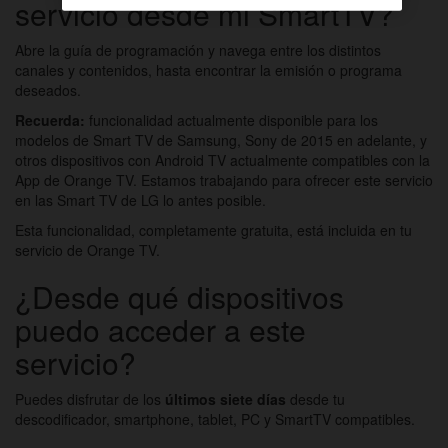
servicio desde mi SmartTV?
Abre la guía de programación y navega entre los distintos
canales y contenidos, hasta encontrar la emisión o programa
deseados.
Recuerda:
funcionalidad actualmente disponible para los
modelos de Smart TV de Samsung, Sony de 2015 en adelante, y
otros dispositivos con Android TV actualmente compatibles con la
App de Orange TV. Estamos trabajando para ofrecer este servicio
en las Smart TV de LG lo antes posible.
Esta funcionalidad, completamente gratuita, está incluida en tu
servicio de Orange TV.
¿Desde qué dispositivos
puedo acceder a este
servicio?
Puedes disfrutar de los
últimos siete días
desde tu
descodificador, smartphone, tablet, PC y SmartTV compatibles.