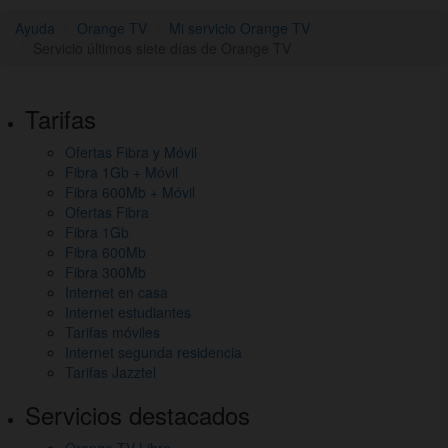
Ayuda
Orange TV
Mi servicio Orange TV
Servicio últimos siete días de Orange TV
Pie
Tarifas
de
Ofertas Fibra y Móvil
página,
Fibra 1Gb + Móvil
mapa
Fibra 600Mb + Móvil
Ofertas Fibra
del
Fibra 1Gb
Fibra 600Mb
sitio
Fibra 300Mb
y
Internet en casa
Internet estudiantes
otros
Tarifas móviles
Internet segunda residencia
enlaces
Tarifas Jazztel
de
Servicios destacados
interés
Orange TV Libre