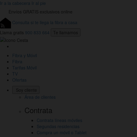
Ir a la cabecera
Ir al pie
Envíos
GRATIS
exclusivos online
Consulta si te llega la fibra a casa
Llama gratis
900 833 664
Te llamamos
Link
a
Fibra y Móvil
la
Fibra
Home
Tarifas Móvil
de
TV
Jazztel
Ofertas
Soy cliente
Área de clientes
Contrata
Contrata líneas móviles
Segundas residencias
Compra un móvil o Tablet