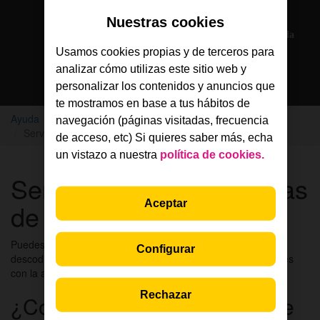
Solo en la App Jazztel
Nuestras cookies
Si eres cliente, nuestros agentes te atienden por chat en la
App Jazztel
Usamos cookies propias y de terceros para
analizar cómo utilizas este sitio web y
Descarga la App
personalizar los contenidos y anuncios que
te mostramos en base a tus hábitos de
Ayuda
Orange TV
Mi servicio Orange TV
navegación (páginas visitadas, frecuencia
Servicio últimos siete días de Orange TV
de acceso, etc) Si quieres saber más, echa
un vistazo a nuestra
política de cookies.
Servicio últimos siete días
Aceptar
de Orange TV
Puedes disfrutar de los
últimos siete días
desde tu
Configurar
descodificador, smartphone, tablet, PC y SmartTV compatibles
con la app de Orange TV (excepto LG).
Rechazar
¿Cómo puedo acceder a este