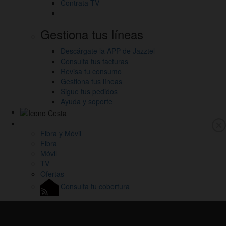
Contrata TV
Gestiona tus líneas
Descárgate la APP de Jazztel
Consulta tus facturas
Revisa tu consumo
Gestiona tus líneas
Sigue tus pedidos
Ayuda y soporte
Link
a
Fibra y Móvil
M
la
Fibra
p
Home
Móvil
de
TV
Jazztel
Ofertas
Consulta tu cobertura