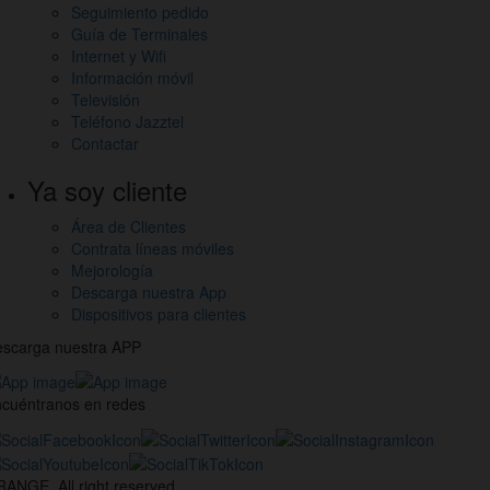
Seguimiento pedido
Guía de Terminales
Internet y Wifi
Información móvil
Televisión
Teléfono Jazztel
Contactar
Ya soy cliente
Área de Clientes
Contrata líneas móviles
Mejorología
Descarga nuestra App
Dispositivos para clientes
scarga nuestra APP
cuéntranos en redes
estros
nales
ANGE. All right reserved