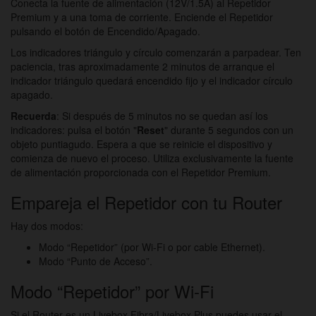
Conecta la fuente de alimentación (12V/1.5A) al Repetidor
Premium y a una toma de corriente. Enciende el Repetidor
pulsando el botón de Encendido/Apagado.
Los indicadores triángulo y círculo comenzarán a parpadear. Ten
paciencia, tras aproximadamente 2 minutos de arranque el
indicador triángulo quedará encendido fijo y el indicador círculo
apagado.
Recuerda
: Si después de 5 minutos no se quedan así los
indicadores: pulsa el botón "
Reset
" durante 5 segundos con un
objeto puntiagudo. Espera a que se reinicie el dispositivo y
comienza de nuevo el proceso. Utiliza exclusivamente la fuente
de alimentación proporcionada con el Repetidor Premium.
Empareja el Repetidor con tu Router
Hay dos modos:
Modo “Repetidor” (por Wi-Fi o por cable Ethernet).
Modo “Punto de Acceso”.
Modo “Repetidor” por Wi-Fi
Si el Router es un Livebox Fibra/Livebox Plus puedes usar el