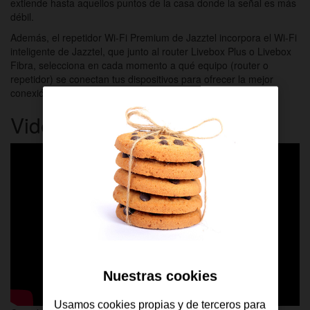
extiende hasta aquellos puntos de la casa donde la señal es más
débil.
Además, el repetidor Wi-Fi Premium de Jazztel incorpora el Wi-Fi
inteligente de Jazztel, que junto al router Livebox Plus o Livebox
Fibra, selecciona en cada momento a qué equipo (router o
repetidor) se conectan tus dispositivos para ofrecer la mejor
conexión Wi-Fi disponible sin que tengas que hacer nada.
Videotutorial
Nuestras cookies
Usamos cookies propias y de terceros para