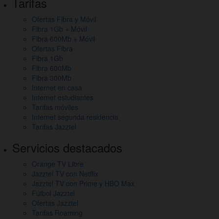
Tarifas
de
Ofertas Fibra y Móvil
página,
Fibra 1Gb + Móvil
mapa
Fibra 600Mb + Móvil
Ofertas Fibra
del
Fibra 1Gb
Fibra 600Mb
sitio
Fibra 300Mb
y
Internet en casa
Internet estudiantes
otros
Tarifas móviles
Internet segunda residencia
enlaces
Tarifas Jazztel
de
Servicios destacados
interés
Orange TV Libre
Jazztel TV con Netflix
Jazztel TV con Prime y HBO Max
Fútbol Jazztel
Ofertas Jazztel
Tarifas Roaming