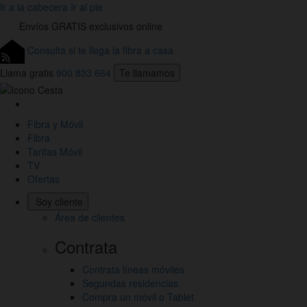
Ir a la cabecera
Ir al pie
Envíos
GRATIS
exclusivos online
Consulta si te llega la fibra a casa
Llama gratis
900 833 664
Te llamamos
Link
a
Fibra y Móvil
la
Fibra
Home
Tarifas Móvil
de
TV
Jazztel
Ofertas
Soy cliente
Área de clientes
Contrata
Contrata líneas móviles
Segundas residencias
Compra un móvil o Tablet